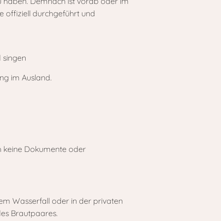
 zu haben. Demnach ist vorab oder im
 offiziell durchgeführt und
ng im Ausland.
auch keine Dokumente oder
em Wasserfall oder in der privaten
des Brautpaares.