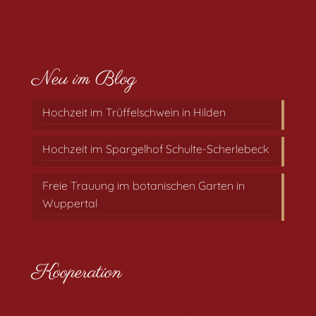
/Traufraeulein
@traufraeulein_freie_trauung
Neu im Blog
Hochzeit im Trüffelschwein in Hilden
Hochzeit im Spargelhof Schulte-Scherlebeck
Freie Trauung im botanischen Garten in
Wuppertal
Kooperation
» Du willst Trauredner/in oder