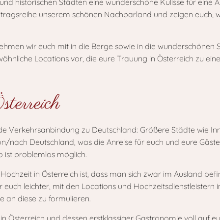
d historischen Städten eine wunderschöne Kulisse für ein
itragsreihe unserem schönen Nachbarland und zeigen euch, wi
ehmen wir euch mit in die Berge sowie in die wunderschönen Sta
̈hnliche Locations vor, die eure Trauung in Österreich zu ei
sterreich
nde Verkehrsanbindung zu Deutschland: Größere Städte wie In
n von/nach Deutschland, was die Anreise für euch und eure Gä
 ist problemlos möglich.
 Hochzeit in Österreich ist, dass man sich zwar im Ausland befi
r euch leichter, mit den Locations und Hochzeitsdienstleistern 
se an diese zu formulieren.
in Österreich und dessen erstklassiger Gastronomie voll auf eu