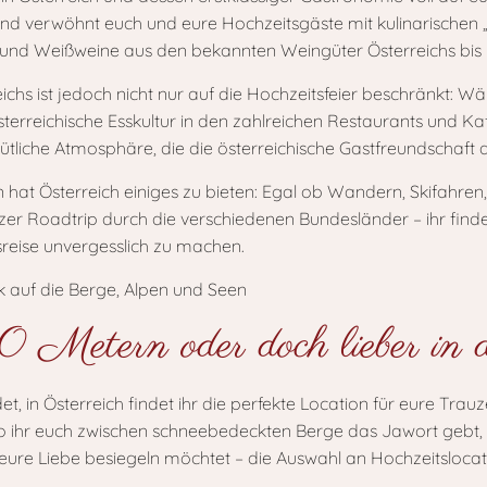
ät und verwöhnt euch und eure Hochzeitsgäste mit kulinarische
 und Weißweine aus den bekannten Weingüter Österreichs bis 
s ist jedoch nicht nur auf die Hochzeitsfeier beschränkt: Wä
̈sterreichische Esskultur in den zahlreichen Restaurants und K
ütliche Atmosphäre, die die österreichische Gastfreundschaft 
en hat Österreich einiges zu bieten: Egal ob Wandern, Skifahren
nzer Roadtrip durch die verschiedenen Bundesländer – ihr findet
sreise unvergesslich zu machen.
 Metern oder doch lieber in 
det, in Österreich findet ihr die perfekte Location für eure T
wo ihr euch zwischen schneebedeckten Berge das Jawort gebt, o
ure Liebe besiegeln möchtet – die Auswahl an Hochzeitslocations 