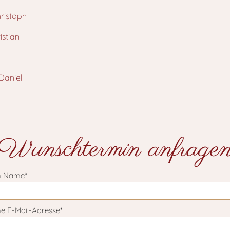
ristoph
istian
Daniel
Wunschtermin anfrage
n Name*
e E-Mail-Adresse*