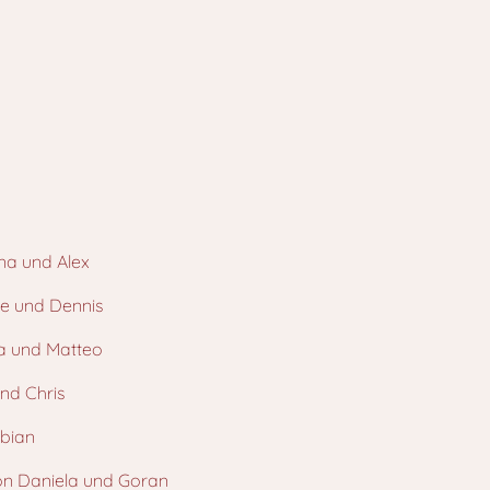
na und Alex
ne und Dennis
na und Matteo
nd Chris
abian
on Daniela und Goran