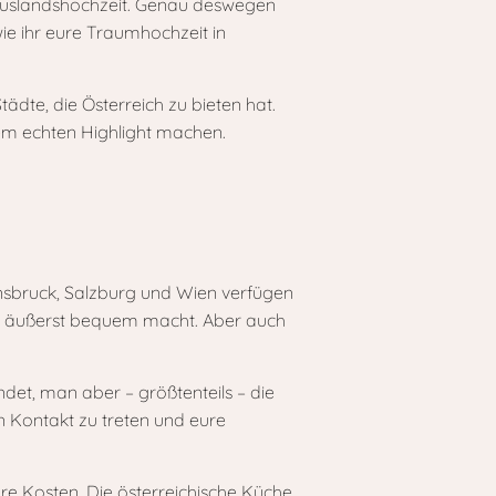
e Auslandshochzeit. Genau deswegen
e ihr eure Traumhochzeit in
̈dte, die Österreich zu bieten hat.
nem echten Highlight machen.
nsbruck, Salzburg und Wien verfügen
ste äußerst bequem macht. Aber auch
ndet, man aber – größtenteils – die
in Kontakt zu treten und eure
re Kosten. Die österreichische Küche