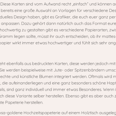
ese Karten sind vom Aufwand recht „einfach“ und können auch
e bereits eine große Auswahl an Vorlagen für verschiedene Desi
duelles Design haben, gibt es Grafiker, die euch euer ganz per
npassen. Dazu gehört dann natürlich auch das Format eurer K
ochwertig zu gestalten gibt es verschiedene Papierarten, zw
ramm liegen sollte, müsst ihr auch entscheiden, ob ihr mattes-
papier wirkt immer etwas hochwertiger und fühlt sich sehr a
ht ebenfalls aus bedruckten Karten, diese werden jedoch mit 
e werden beispielweise mit Jute- oder Spitzenbändern umsch
 echte und künstliche Blumen integriert werden. Oftmals wird 
, die aufeinanderliegen und eine ganz besonders schöne Hapt
ls, sind ganz individuell und immer etwas Besonderes. Wenn ih
uch diese Variante selber herstellen. Ebenso gibt es aber auch 
te Papeterie herstellen.