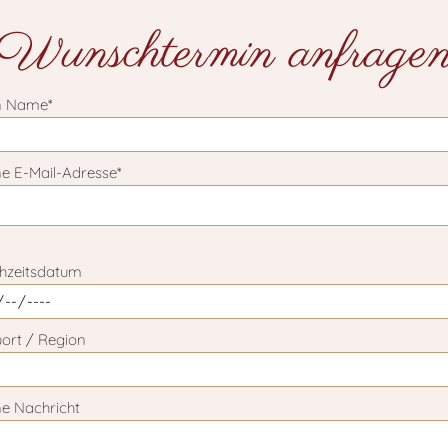
Wunschtermin anfrage
n Name*
e E-Mail-Adresse*
e lasse dieses Feld leer.
hzeitsdatum
ort / Region
ne Nachricht