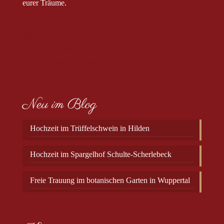
eurer Träume.
traudich@traufraeulein.de
0157 / 868 99 340
/Traufraeulein
@traufraeulein_freie_trauung
Neu im Blog
Hochzeit im Trüffelschwein in Hilden
Hochzeit im Spargelhof Schulte-Scherlebeck
Freie Trauung im botanischen Garten in Wuppertal