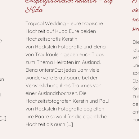
Außergewöhnlich heiraten – auf
Se
Kuba
vi
ne
Tropical Wedding – eure tropische
si
Hochzeit auf Kuba Eure beiden
Hochzeitsprofis Kerstin
e
Di
von Rockstein Fotografie und Elena
le
von Traufräulein geben euch Tipps
Wä
zum Thema Heiraten im Ausland.
un
Elena unterstützt jedes Jahr viele
!
sp
wundervolle Brautpaare bei der
on
üb
Verwirklichung ihres Traumes von
Gr
einer Auslandshochzeit. Die
t
zu
Hochzeitsfotografen Kerstin und Paul
de
von Rockstein Fotografie begleiten
en
ihre Paare sowohl für die eigentliche
[…]
nu
Hochzeit als auch
[…]