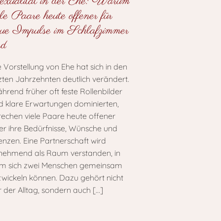
xualität in der Ehe: Warum
ele Paare heute offener für
ue Impulse im Schlafzimmer
nd
e Vorstellung von Ehe hat sich in den
tzten Jahrzehnten deutlich verändert.
hrend früher oft feste Rollenbilder
d klare Erwartungen dominierten,
rechen viele Paare heute offener
er ihre Bedürfnisse, Wünsche und
enzen. Eine Partnerschaft wird
nehmend als Raum verstanden, in
m sich zwei Menschen gemeinsam
twickeln können. Dazu gehört nicht
r der Alltag, sondern auch
[…]