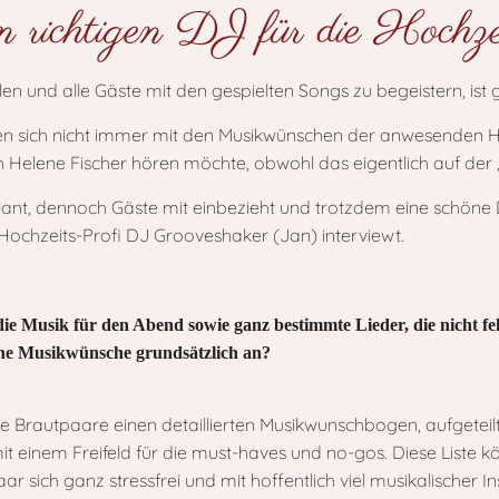
 richtigen DJ für die Hochzei
n und alle Gäste mit den gespielten Songs zu begeistern, ist 
 sich nicht immer mit den Musikwünschen der anwesenden Hoc
Helene Fischer hören möchte, obwohl das eigentlich auf der „
ant, dennoch Gäste mit einbezieht und trotzdem eine schön
ochzeits-Profi DJ Grooveshaker (Jan) interviewt.
e Musik für den Abend sowie ganz bestimmte Lieder, die nicht feh
che Musikwünsche grundsätzlich an?
die Brautpaare einen detaillierten Musikwunschbogen, aufgeteilt
 einem Freifeld für die must-haves und no-gos. Diese Liste 
 sich ganz stressfrei und mit hoffentlich viel musikalischer 