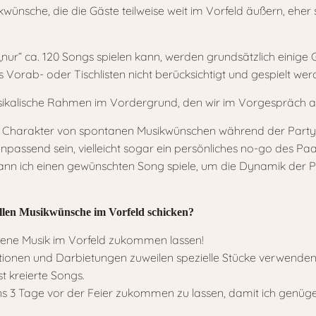
kwünsche, die die Gäste teilweise weit im Vorfeld äußern, ehe
nur“ ca. 120 Songs spielen kann, werden grundsätzlich einige 
 Vorab- oder Tischlisten nicht berücksichtigt und gespielt we
usikalische Rahmen im Vordergrund, den wir im Vorgespräch 
 Charakter von spontanen Musikwünschen während der Party
npassend sein, vielleicht sogar ein persönliches no-go des Paa
ann ich einen gewünschten Song spiele, um die Dynamik der 
ellen Musikwünsche im Vorfeld schicken?
igene Musik im Vorfeld zukommen lassen!
tionen und Darbietungen zuweilen spezielle Stücke verwenden
t kreierte Songs.
ns 3 Tage vor der Feier zukommen zu lassen, damit ich genügen