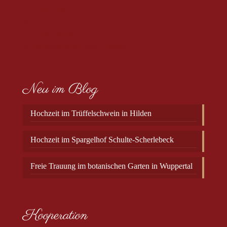
traudich@traufraeulein.de
0157 / 868 99 340
/Traufraeulein
@traufraeulein_freie_trauung
Neu im Blog
Hochzeit im Trüffelschwein in Hilden
Hochzeit im Spargelhof Schulte-Scherlebeck
Freie Trauung im botanischen Garten in Wuppertal
Kooperation