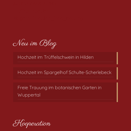
0157 / 868 99 340
/Traufraeulein
@traufraeulein_freie_trauung
Neu im Blog
Hochzeit im Trüffelschwein in Hilden
Hochzeit im Spargelhof Schulte-Scherlebeck
Freie Trauung im botanischen Garten in
Wuppertal
Kooperation