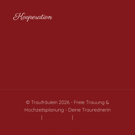
Kooperation
» Du willst Trauredner/in oder
Abschiedsredner/in werden? Besuche die
Bergische Trauschmiede
» Du bist Hochzeitsdienstleister und möchtest von
unserer Reichweite profitieren? Hier findest Du
unser Traufräulein Media Kit
© Traufräulein 2026 - Freie Trauung &
Hochzeitsplanung - Deine Traurednerin
Impressum
|
Datenschutz
|
Cookie-Einstellungen