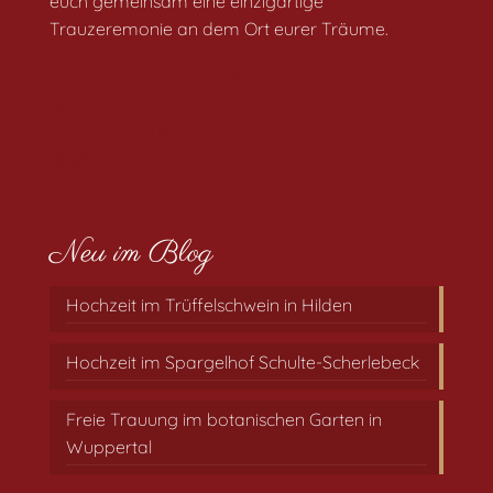
euch gemeinsam eine einzigartige
Trauzeremonie an dem Ort eurer Träume.
traudich@traufraeulein.de
0157 / 868 99 340
/Traufraeulein
@traufraeulein_freie_trauung
Neu im Blog
Hochzeit im Trüffelschwein in Hilden
Hochzeit im Spargelhof Schulte-Scherlebeck
Freie Trauung im botanischen Garten in
Wuppertal