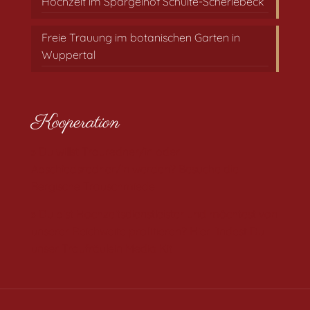
Hochzeit im Spargelhof Schulte-Scherlebeck
Freie Trauung im botanischen Garten in
Wuppertal
Kooperation
» Du willst Trauredner/in oder
Abschiedsredner/in werden? Besuche die
Bergische Trauschmiede
» Du bist Hochzeitsdienstleister und möchtest von
unserer Reichweite profitieren? Hier findest Du
unser Traufräulein Media Kit