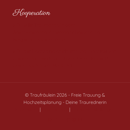
Kooperation
» Du willst Trauredner/in oder
Abschiedsredner/in werden? Besuche die
Bergische Trauschmiede
» Du bist Hochzeitsdienstleister und möchtest von
unserer Reichweite profitieren? Hier findest Du
unser Traufräulein Media Kit
© Traufräulein 2026 - Freie Trauung &
Hochzeitsplanung - Deine Traurednerin
Impressum
|
Datenschutz
|
Cookie-Einstellungen