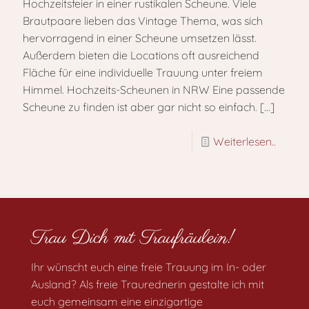
Hochzeitsfeier in einer rustikalen Scheune. Viele
Brautpaare lieben das Vintage Thema, was sich
hervorragend in einer Scheune umsetzen lässt.
Außerdem bieten die Locations oft ausreichend
Fläche für eine individuelle Trauung unter freiem
Himmel. Hochzeits-Scheunen in NRW Eine passende
Scheune zu finden ist aber gar nicht so einfach.
[…]
Weiterlesen..
Trau Dich mit Traufräulein!
Ihr wünscht euch eine freie Trauung im In- oder
Ausland? Als freie Traurednerin gestalte ich mit
euch gemeinsam eine einzigartige