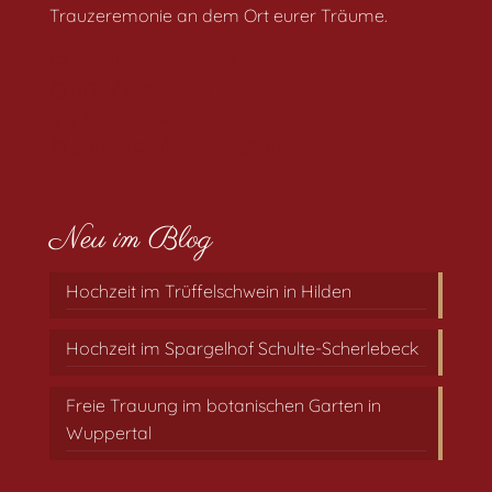
Trauzeremonie an dem Ort eurer Träume.
traudich@traufraeulein.de
0157 / 868 99 340
/Traufraeulein
@traufraeulein_freie_trauung
Neu im Blog
Hochzeit im Trüffelschwein in Hilden
Hochzeit im Spargelhof Schulte-Scherlebeck
Freie Trauung im botanischen Garten in
Wuppertal