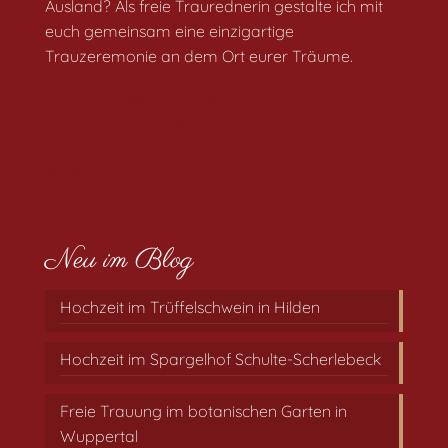
Ausland? Als freie Traurednerin gestalte ich mit
euch gemeinsam eine einzigartige
Trauzeremonie an dem Ort eurer Träume.
traudich@traufraeulein.de
0157 / 868 99 340
/Traufraeulein
@traufraeulein_freie_trauung
Neu im Blog
Hochzeit im Trüffelschwein in Hilden
Hochzeit im Spargelhof Schulte-Scherlebeck
Freie Trauung im botanischen Garten in
Wuppertal