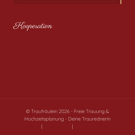
Kooperation
» Du willst Trauredner/in oder
Abschiedsredner/in werden? Besuche die
Bergische Trauschmiede
» Du bist Hochzeitsdienstleister und möchtest von
unserer Reichweite profitieren? Hier findest Du
unser Traufräulein Media Kit
© Traufräulein 2026 - Freie Trauung &
Hochzeitsplanung - Deine Traurednerin
Impressum
|
Datenschutz
|
Cookie-Einstellungen