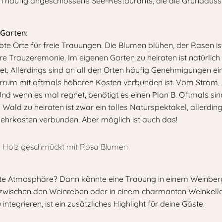
n häufig angeschlossene See-Restaurants, die die Grundaussta
 Garten:
bte Orte für freie Trauungen. Die Blumen blühen, der Rasen ist
re Trauzeremonie. Im eigenen Garten zu heiraten ist natürli
det. Allerdings sind an all den Orten häufig Genehmigungen 
errum mit oftmals höheren Kosten verbunden ist. Vom Strom, üb
Und wenn es mal regnet, benötigt es einen Plan B. Oftmals si
Wald zu heiraten ist zwar ein tolles Naturspektakel, allerdin
hrkosten verbunden. Aber möglich ist auch das!
nte Atmosphäre? Dann könnte eine Trauung in einem Weinberg
 zwischen den Weinreben oder in einem charmanten Weinkeller 
tegrieren, ist ein zusätzliches Highlight für deine Gäste.