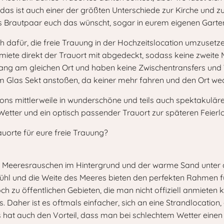
das ist auch einer der größten Unterschiede zur Kirche und 
ls Brautpaar euch das wünscht, sogar in eurem eigenen Garte
h dafür, die freie Trauung in der Hochzeitslocation umzusetze
nmiete direkt der Trauort mit abgedeckt, sodass keine zweite M
 lang am gleichen Ort und haben keine Zwischentransfers und
em Glas Sekt anstoßen, da keiner mehr fahren und den Ort w
ns mittlerweile in wunderschöne und teils auch spektakuläre 
m Wetter und ein optisch passender Trauort zur späteren Feie
rauorte für eure freie Trauung?
 Meeresrauschen im Hintergrund und der warme Sand unter de
fühl und die Weite des Meeres bieten den perfekten Rahmen fü
h zu öffentlichen Gebieten, die man nicht offiziell anmieten
Daher ist es oftmals einfacher, sich an eine Strandlocation, 
 hat auch den Vorteil, dass man bei schlechtem Wetter einen P