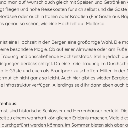
und man auf Wunsch auch gleich mit Speisen und Getränken v
 fliegen und hohe Reisekosten für sich selbst und die Gäste 
dsee oder auch in Italien oder Kroatien (Für Gäste aus Baye
 genau so schön, wie eine Hochzeit auf Mallorca.
ist eine Hochzeit in den Bergen eine großartige Wahl. Die maj
g eine besondere Magie. Ob auf einer Almwiese oder am Fuße 
Trauung und anschließende Hochzeitsfotos. Stelle jedoch auch
gungen berücksichtigst. Da eine freie Trauung im Durchschnit
ür alle Gäste und euch als Brautpaar zu schaffen. Mitten in der
vermutlich nicht ganz so leicht. Auch hier gibt es wieder Bergl
 Infrastruktur verfügen. Allerdings seid ihr dann eben auch
rrenhaus
:
st, sind historische Schlösser und Herrenhäuser perfekt. Die 
it zu einem wahrhaft königlichen Erlebnis machen. Viele dies
 durchgeführt werden können. Im Sommer bieten sich aber au