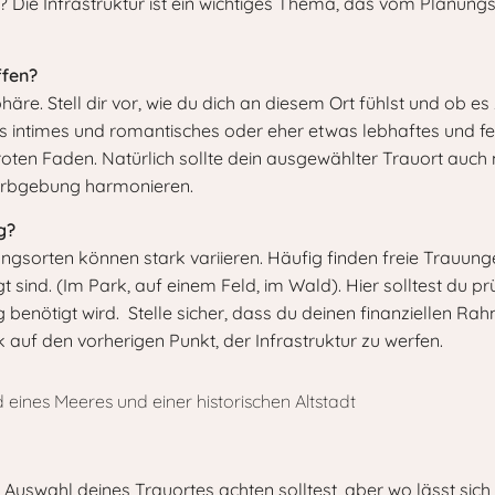
n? Die Infrastruktur ist ein wichtiges Thema, das vom Planu
ffen?
re. Stell dir vor, wie du dich an diesem Ort fühlst und ob es
 intimes und romantisches oder eher etwas lebhaftes und fe
oten Faden. Natürlich sollte dein ausgewählter Trauort auch 
arbgebung harmonieren.
g?
ngsorten können stark variieren. Häufig finden freie Trauunge
sind. (Im Park, auf einem Feld, im Wald). Hier solltest du pr
enötigt wird. Stelle sicher, dass du deinen finanziellen Rah
k auf den vorherigen Punkt, der Infrastruktur zu werfen.
r Auswahl deines Trauortes achten solltest, aber wo lässt sic