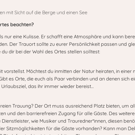
ortes beachten?
als nur eine Kulisse. Er schafft eine Atmosphäre und kann ber
Der Trauort sollte zu eurer Persönlichkeit passen und gleic
e du dir bei der Wahl des Ortes stellen solltest:
t vorstellst. Möchtest du inmitten der Natur heiraten, in ein
? Gibt es Orte, die euch als Paar verbinden und an denen sich
 Urlaubsziel, das ihr immer wieder bereist…
 freien Trauung? Der Ort muss ausreichend Platz bieten, um 
en und den barrierefreien Zugang für alle Gäste. Des weiteren
Dienstleister, wie Musiker und Trauredner*innen, diesen benöt
oder Sitzmöglichkeiten für die Gäste vorhanden? Kann man De