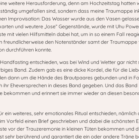
eine weitere Herausforderung, denn am Hochzeitstag hatten w
h ständig umgefallen sind, sondern dass meine Traumappe ink
chen Improvisation: Das Wasser wurde aus den Vasen gelassen
ükarten und weutere „lose“ Gegenstände, wurde mit Uhu Powers
ste mit vielen Hilfsmitteln dabei hat, um in so einem Fall re
n freundlicherweise den Notenständer samt der Traumappe fe
mon durchführen konnte.
s Handfasting entschieden, was bei Wind und Wetter gar nicht
rbiges Band. Zudem gab es eine dicke Kordel, die für die Li
rden dann um die Hände des Brautpaares gebunden und in F
h ihr Eheversprechen in dieses Band gegeben. Und das Band
se bekommen und erinnert sie immer wieder an diesen besond
 ein weiteres, sehr emotionales Ritual entschieden, nämlich 
im Vorfeld einen Brief geschrieben und dabei die schönsten E
äste vor der Trauzeremonie in kleinen Tüten bekommen und d
ist sehr berührend und garantiert die ein oder andere Träne b