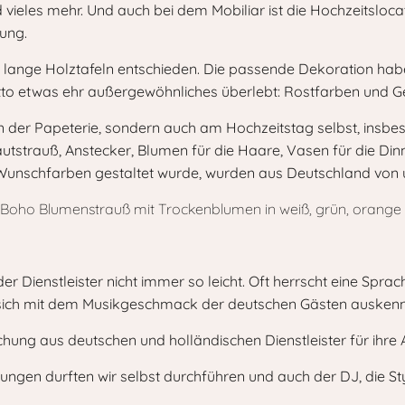
vieles mehr. Und auch bei dem Mobiliar ist die Hochzeitslocat
lung.
e lange Holztafeln entschieden. Die passende Dekoration hab
tto etwas ehr außergewöhnliches überlebt: Rostfarben und G
n der Papeterie, sondern auch am Hochzeitstag selbst, insbeso
tstrauß, Anstecker, Blumen für die Haare, Vasen für die Din
en Wunschfarben gestaltet wurde, wurden aus Deutschland von
er Dienstleister nicht immer so leicht. Oft herrscht eine Spra
se sich mit dem Musikgeschmack der deutschen Gästen ausken
chung aus deutschen und holländischen Dienstleister für ihre
ungen durften wir selbst durchführen und auch der DJ, die Sty