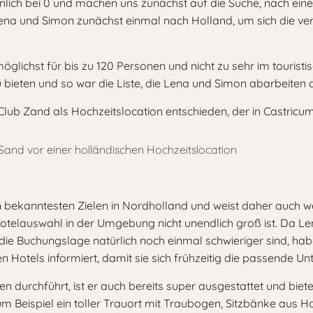
nlich bei 0 und machen uns zunächst auf die Suche, nach ein
 Lena und Simon zunächst einmal nach Holland, um sich die ve
möglichst für bis zu 120 Personen und nicht zu sehr im touristi
bieten und so war die Liste, die Lena und Simon abarbeiten d
Club Zand
als Hochzeitslocation entschieden, der in Castricum
n bekanntesten Zielen in Nordholland und weist daher auch 
 Hotelauswahl in der Umgebung nicht unendlich groß ist. Da Le
 die Buchungslage natürlich noch einmal schwieriger sind, hab
 Hotels informiert, damit sie sich frühzeitig die passende U
en durchführt, ist er auch bereits super ausgestattet und biet
 Beispiel ein toller Trauort mit Traubogen, Sitzbänke aus Ho