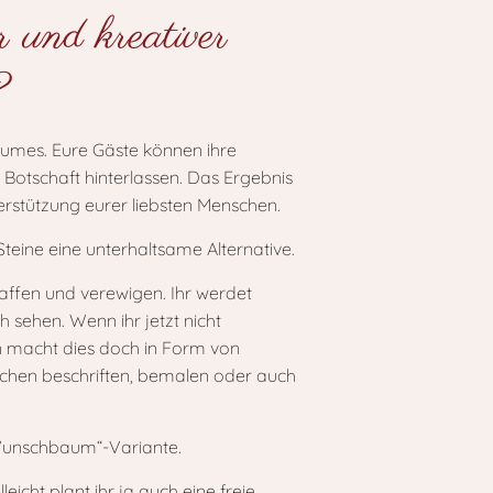
r und kreativer
?
aumes. Eure Gäste können ihre
Botschaft hinterlassen. Das Ergebnis
terstützung eurer liebsten Menschen.
teine eine unterhaltsame Alternative.
haffen und verewigen. Ihr werdet
 sehen. Wenn ihr jetzt nicht
 macht dies doch in Form von
schen beschriften, bemalen oder auch
 „Wunschbaum“-Variante.
cht plant ihr ja auch eine freie