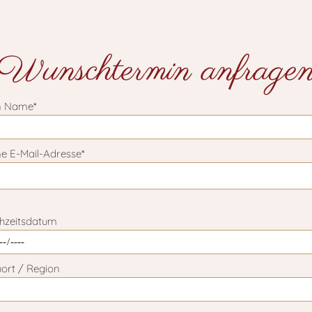
Wunschtermin anfrage
n Name*
e E-Mail-Adresse*
 lasse dieses Feld leer.
hzeitsdatum
ort / Region