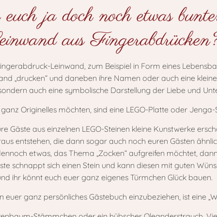
ür euch ja doch noch etwas bunte
Leinwand aus Fingerabdrücken
e Fingerabdruck-Leinwand, zum Beispiel in Form eines Lebensb
wand „drucken“ und daneben ihre Namen oder auch eine kleine 
k, sondern auch eine symbolische Darstellung der Liebe und Un
ganz Originelles möchten, sind eine LEGO-Platte oder Jenga-S
 eure Gäste aus einzelnen LEGO-Steinen kleine Kunstwerke ersc
raus entstehen, die dann sogar auch noch euren Gästen ähnlich
dennoch etwas, das Thema „Zocken“ aufgreifen möchtet, dann
ste schnappt sich einen Stein und kann diesen mit guten Wün
 und ihr könnt euch euer ganz eigenes Türmchen Glück bauen.
 in euer ganz persönliches Gästebuch einzubeziehen, ist eine
ivenbaum-Stämmchen oder ein hübscher Oleanderstrauch. Viellei