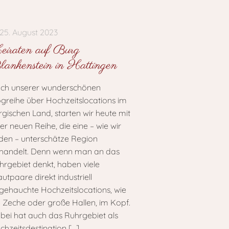
25. August 2023
iraten auf Burg
ankenstein in Hattingen
ch unserer wunderschönen
ogreihe über Hochzeitslocations im
rgischen Land, starten wir heute mit
er neuen Reihe, die eine – wie wir
nden – unterschätze Region
handelt. Denn wenn man an das
hrgebiet denkt, haben viele
utpaare direkt industriell
gehauchte Hochzeitslocations, wie
e Zeche oder große Hallen, im Kopf.
bei hat auch das Ruhrgebiet als
chzeitsdestination
[…]