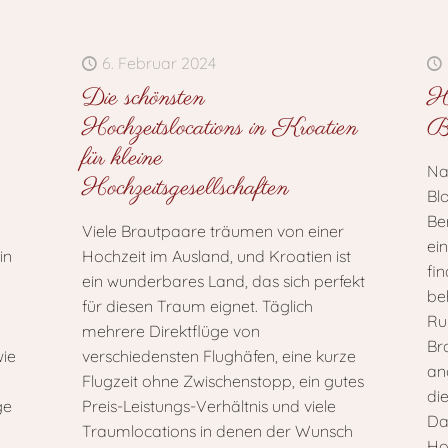
6. Februar 2024
Die schönsten
He
Hochzeitslocations in Kroatien
Bl
für kleine
Na
Hochzeitsgesellschaften
Bl
Be
Viele Brautpaare träumen von einer
ein
in
Hochzeit im Ausland, und Kroatien ist
fi
ein wunderbares Land, das sich perfekt
be
für diesen Traum eignet. Täglich
Ru
mehrere Direktflüge von
Bra
wie
verschiedensten Flughäfen, eine kurze
an
Flugzeit ohne Zwischenstopp, ein gutes
di
ge
Preis-Leistungs-Verhältnis und viele
Da
Traumlocations in denen der Wunsch
Ho