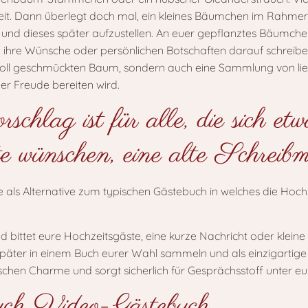
 Dann überlegt doch mal, ein kleines Bäumchen im Rahmen e
 und dieses später aufzustellen. An euer gepflanztes Bäumche
 ihre Wünsche oder persönlichen Botschaften darauf schrei
stvoll geschmückten Baum, sondern auch eine Sammlung von li
r Freude bereiten wird.
chlag ist für alle, die sich et
te wünschen, eine alte Schreibm
und bittet eure Hochzeitsgäste, eine kurze Nachricht oder kle
 später in einem Buch eurer Wahl sammeln und als einzigartig
schen Charme und sorgt sicherlich für Gesprächsstoff unter eu
ch Video-Gästebuch