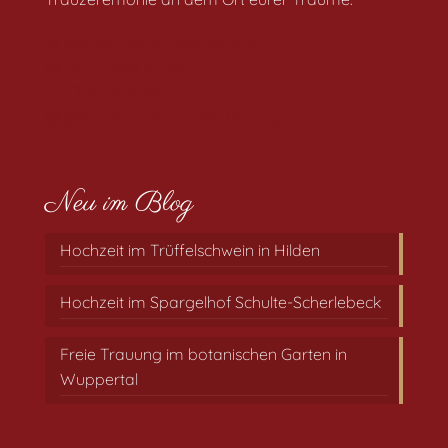
traudich@traufraeulein.de
0157 / 868 99 340
/Traufraeulein
@traufraeulein_freie_trauung
Neu im Blog
Hochzeit im Trüffelschwein in Hilden
Hochzeit im Spargelhof Schulte-Scherlebeck
Freie Trauung im botanischen Garten in
Wuppertal