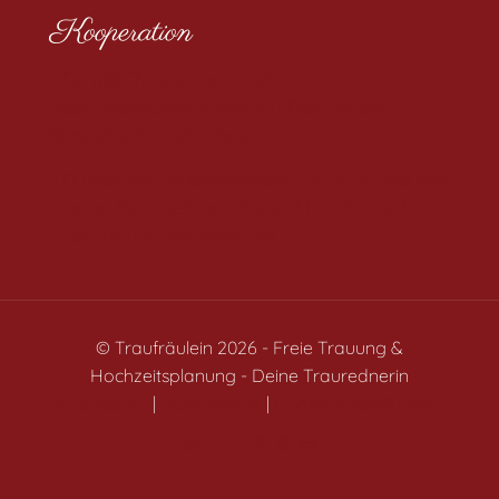
Kooperation
» Du willst Trauredner/in oder
Abschiedsredner/in werden? Besuche die
Bergische Trauschmiede
» Du bist Hochzeitsdienstleister und möchtest von
unserer Reichweite profitieren? Hier findest Du
unser Traufräulein Media Kit
© Traufräulein 2026 - Freie Trauung &
Hochzeitsplanung - Deine Traurednerin
Impressum
|
Datenschutz
|
Cookie-Einstellungen