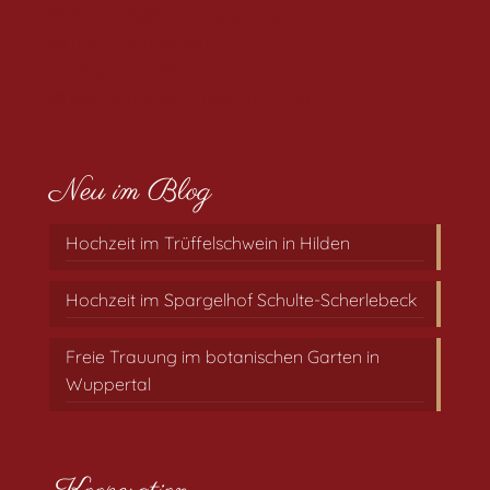
traudich@traufraeulein.de
0157 / 868 99 340
/Traufraeulein
@traufraeulein_freie_trauung
Neu im Blog
Hochzeit im Trüffelschwein in Hilden
Hochzeit im Spargelhof Schulte-Scherlebeck
Freie Trauung im botanischen Garten in
Wuppertal