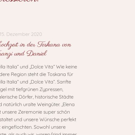
15. Dezember 2020
chzeit in der Toskana von
anzi und Daniel
lla Italia“ und „Dolce Vita“ Wie keine
dere Region steht die Toskana für
lla Italia“ und „Dolce Vita“. Sanfte
gel mit tiefgrünen Zypressen,
lerische Dörfer, historische Städte
d natürlich uralte Weingüter. „Elena
t unsere Zeremonie super schön
staltet und unsere Wünsche perfekt
t eingeflochten. Sowohl unsere
ste, als auch wir, waren/sind immer