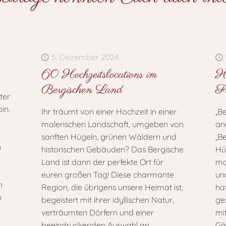
5. Dezember 2024
60 Hochzeitslocations im
Ho
Bergischen Land
Fr
ster
in.
Ihr träumt von einer Hochzeit in einer
„Be
malerischen Landschaft, umgeben von
an
sanften Hügeln, grünen Wäldern und
„Be
h
historischen Gebäuden? Das Bergische
Hü
Land ist dann der perfekte Ort für
ma
euren großen Tag! Diese charmante
un
n
Region, die übrigens unsere Heimat ist,
ha
h
begeistert mit ihrer idyllischen Natur,
ge
verträumten Dörfern und einer
mi
beeindruckenden Auswahl an
Gä