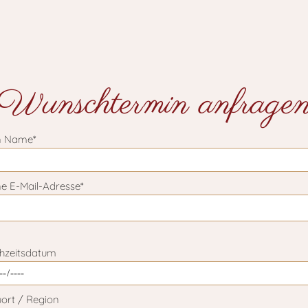
Wunschtermin anfrage
n Name*
e E-Mail-Adresse*
 lasse dieses Feld leer.
hzeitsdatum
ort / Region