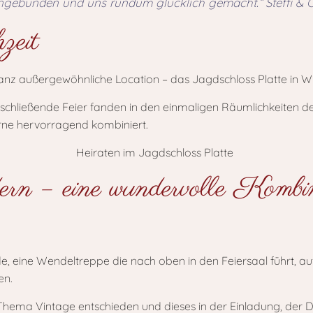
ingebunden und uns rundum glücklich gemacht.“ Steffi & C
zeit
e ganz außergewöhnliche Location – das Jagdschloss Platte in 
schließende Feier fanden in den einmaligen Räumlichkeiten des
rne hervorragend kombiniert.
n – eine wundervolle Kombina
, eine Wendeltreppe die nach oben in den Feiersaal führt, auf
en.
 Thema Vintage entschieden und dieses in der Einladung, der D