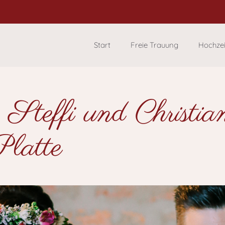
Start
Freie Trauung
Hochze
 Steffi und Christia
Platte