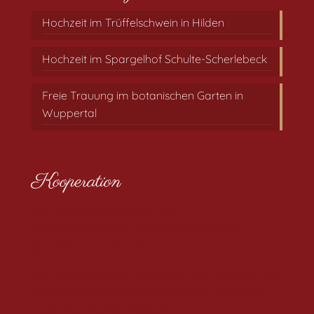
Hochzeit im Trüffelschwein in Hilden
Hochzeit im Spargelhof Schulte-Scherlebeck
Freie Trauung im botanischen Garten in
Wuppertal
Kooperation
» Du willst Trauredner/in oder
Abschiedsredner/in werden? Besuche die
Bergische Trauschmiede
» Du bist Hochzeitsdienstleister und möchtest von
unserer Reichweite profitieren? Hier findest Du
unser Traufräulein Media Kit