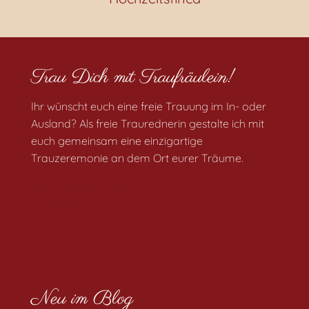
Trau Dich mit Traufräulein!
Ihr wünscht euch eine freie Trauung im In- oder
Ausland? Als freie Traurednerin gestalte ich mit
euch gemeinsam eine einzigartige
Trauzeremonie an dem Ort eurer Träume.
traudich@traufraeulein.de
0157 / 868 99 340
/Traufraeulein
@traufraeulein_freie_trauung
Neu im Blog