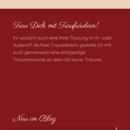
Trau Dich mit Traufräulein!
Ihr wünscht euch eine freie Trauung im In- oder
Ausland? Als freie Traurednerin gestalte ich mit
euch gemeinsam eine einzigartige
Trauzeremonie an dem Ort eurer Träume.
traudich@traufraeulein.de
0157 / 868 99 340
/Traufraeulein
@traufraeulein_freie_trauung
Neu im Blog