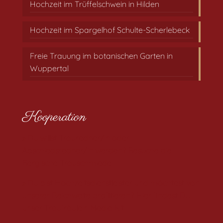
Hochzeit im Trüffelschwein in Hilden
Hochzeit im Spargelhof Schulte-Scherlebeck
Freie Trauung im botanischen Garten in
Wuppertal
Kooperation
» Du willst Trauredner/in oder
Abschiedsredner/in werden? Besuche die
Bergische Trauschmiede
» Du bist Hochzeitsdienstleister und möchtest von
unserer Reichweite profitieren? Hier findest Du
unser Traufräulein Media Kit